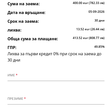
Обобщени
400.00 eur (782.33 лв)
Сума на заема:
параметри
05-09-2026
Дата на връщане:
на
избрания
30 дни
Срок на заема:
кредит
13.52 eur (26.44 лв)
лихва:
413.52 eur (808.77 лв)
Обща сума за плащане:
49.85%
ГПР:
Лихва за първи кредит 0% при срок на заема до
30 дни
ИМЕ
*
ПРЕЗИМЕ
*