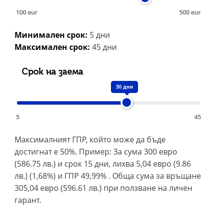
100 eur
500 eur
Минимален срок:
5 дни
Минимален
Максимален срок:
45 дни
и
максимален
срок
Срок на заема
на
кредита
30 дни
5
45
Максималният ГПР, който може да бъде
Представителен
достигнат e 50%. Пример: За сума 300 евро
пример
за
(586.75 лв.) и срок 15 дни, лихва 5,04 евро (9.86
изчисление
лв.) (1,68%) и ГПР 49,99% . Обща сума за връщане
на
305,04 евро (596.61 лв.) при ползване на личен
годишен
процент
гарант.
на
разходите