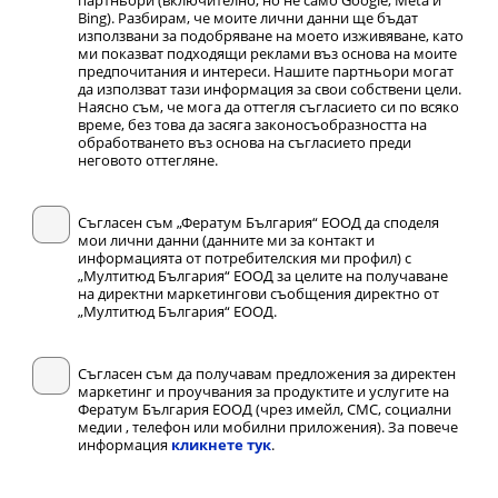
партньори (включително, но не само Google, Meta и
Bing). Разбирам, че моите лични данни ще бъдат
използвани за подобряване на моето изживяване, като
ми показват подходящи реклами въз основа на моите
предпочитания и интереси. Нашите партньори могат
да използват тази информация за свои собствени цели.
Наясно съм, че мога да оттегля съгласието си по всяко
време, без това да засяга законосъобразността на
обработването въз основа на съгласието преди
неговото оттегляне.
Съгласен съм „Фератум България“ ЕООД да споделя
мои лични данни (данните ми за контакт и
информацията от потребителския ми профил) с
„Мултитюд България“ ЕООД за целите на получаване
на директни маркетингови съобщения директно от
„Мултитюд България“ ЕООД.
Съгласен съм да получавам предложения за директен
маркетинг и проучвания за продуктите и услугите на
Фератум България ЕООД (чрез имейл, СМС, социални
медии , телефон или мобилни приложения). За повече
информация
кликнете тук
.