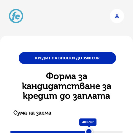
Skip
to
main
content
КРЕДИТ НА ВНОСКИ ДО 3500 EUR
Форма за
кандидатстване за
кредит до заплата
Сума на заема
400
eur