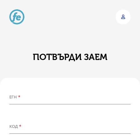
Skip
to
main
content
ПОТВЪРДИ ЗАЕМ
ЕГН
*
КОД
*